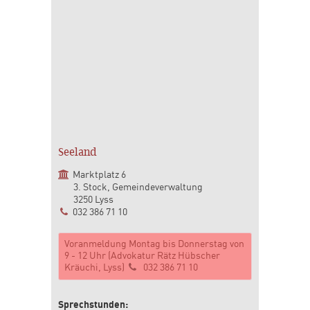
Seeland
Marktplatz 6
3. Stock, Gemeindeverwaltung
3250 Lyss
032 386 71 10
Voranmeldung Montag bis Donnerstag von
9 - 12 Uhr (Advokatur Rätz Hübscher
Kräuchi, Lyss)
032 386 71 10
Sprechstunden: