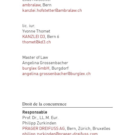
ambralaw
, Bern
kanzlei.hofstetter@ambralaw.ch
lic. iur.
Yvonne Thomet
KANZLEI D3
, Bern 6
thomet@kd3.ch
Master of Law
Angelina Grossenbacher
burglex GmbH
, Burgdorf
angelina.grossenbacher@burglex.ch
Droit de la concurrence
Responsable
Prof. Dr., LL.M. Eur.
Philipp Zurkinden
PRAGER DREIFUSS AG
, Bern, Zürich, Bruxelles
philipp.zurkinden@prager-dreifuss.com