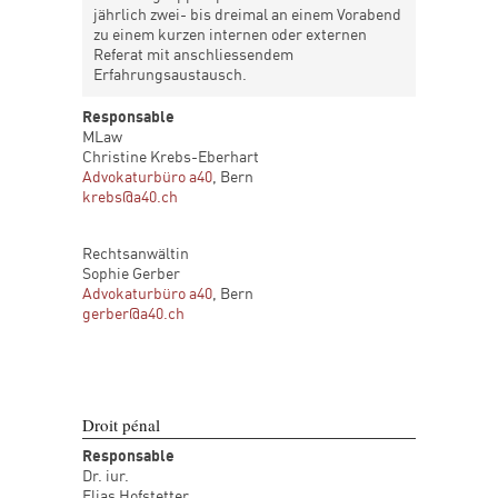
jährlich zwei- bis dreimal an einem Vorabend
zu einem kurzen internen oder externen
Referat mit anschliessendem
Erfahrungsaustausch.
Responsable
MLaw
Christine Krebs-Eberhart
Advokaturbüro a40
, Bern
krebs@a40.ch
Rechtsanwältin
Sophie Gerber
Advokaturbüro a40
, Bern
gerber@a40.ch
Droit pénal
Responsable
Dr. iur.
Elias Hofstetter