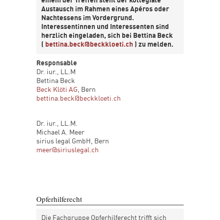
einem der Treffen steht der kollegiale
Austausch im Rahmen eines Apéros oder
Nachtessens im Vordergrund.
Interessentinnen und Interessenten sind
herzlich eingeladen, sich bei Bettina Beck
(
bettina.beck@beckkloeti.ch
) zu melden.
Responsable
Dr. iur., LL.M
Bettina Beck
Beck Klöti AG
, Bern
bettina.beck@beckkloeti.ch
Dr. iur., LL.M.
Michael A. Meer
sirius legal GmbH, Bern
meer@siriuslegal.ch
Opferhilferecht
Die Fachgruppe Opferhilferecht trifft sich